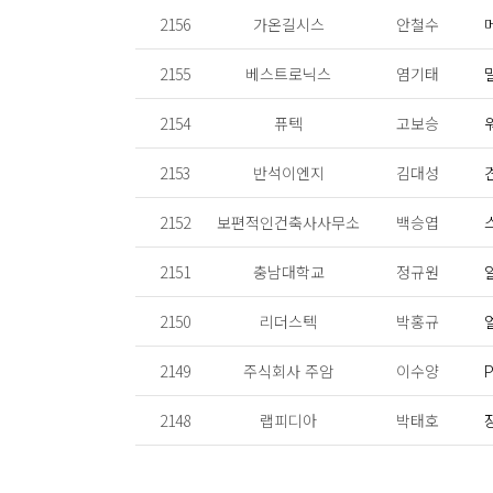
2156
가온길시스
안철수
2155
베스트로닉스
염기태
2154
퓨텍
고보승
2153
반석이엔지
김대성
2152
보편적인건축사사무소
백승엽
2151
충남대학교
정규원
2150
리더스텍
박홍규
2149
주식회사 주암
이수양
2148
랩피디아
박태호