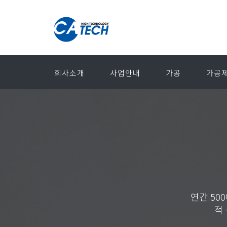
회사소개
사업안내
가공
가공제
연간 5
적