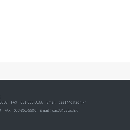
옥
 FAX : 031-355-3166 Email : cas1@catech.kr
 : 053-851-5590 Email : cas3@catech.kr