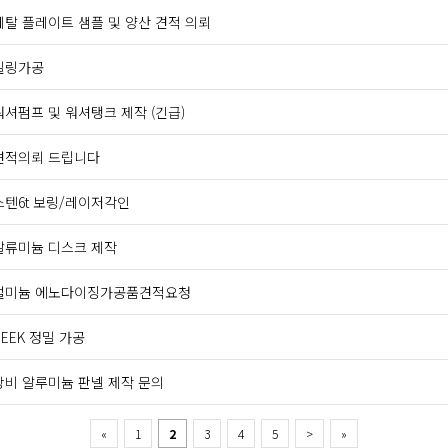
메탈 플레이트 샘플 및 양산 견적 의뢰
밀링가공
워셔펌프 및 워셔탱크 제작 (긴급)
견적의뢰 드립니다
스텐6t 보링/레이저각인
알류미늄 디스크 제작
얼미늄 에노다이징가공품견적요청
PEEK 정밀 가공
장비 알루미늄 판넬 제작 문의
«
1
2
3
4
5
>
»